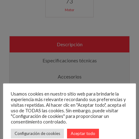
73
Motor
Descripción
Especificaciones técnicas
Accesorios
recien pintado,con correa de distribucion cambiada
Usamos cookies en nuestro sitio web para brindarle la
experiencia más relevante recordando sus preferencias y
en el 25 se verifica y se entrega
visitas repetidas. Al hacer clic en "Aceptar todo", acepta el
uso de TODAS las cookies. Sin embargo, puede visitar
certificado,revisado al completo, supere
"Configuración de cookies" para proporcionar un
consentimiento controlado.
equipado.neumaticos en muy buen uso,. tapiceria
limpia y el coche impoluto,financiacion hasta 6 años.
Configuración de cookies
Aceptar todo
climatizador. 100 cv que van como la seda,motor 1.6